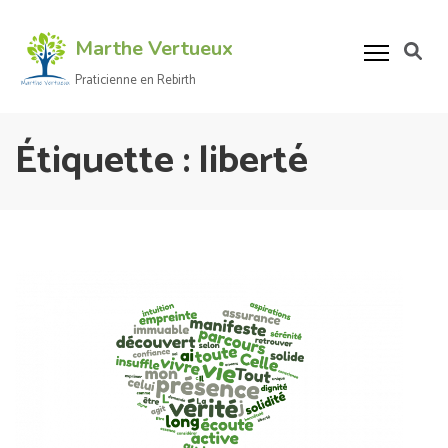
Aller
au
Marthe Vertueux
contenu
Praticienne en Rebirth
(Pressez
Entrée)
Étiquette :
liberté