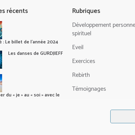
les récents
Rubriques
Développement personne
spirituel
 : Le billet de l’année 2024
Eveil
Les danses de GURDJIEFF
Exercices
Rebirth
Témoignages
r du « je » au « soi » avec le
Textes inspirants
 légales et données personnelles
|
Certifié RGPD 2026, protectio