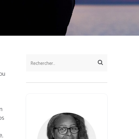
Rechercher :
 ou
n
ps
e,