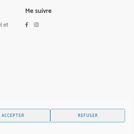
Me suivre
l et
ACCEPTER
REFUSER
n des données personnelles
. |
Politique des cookies