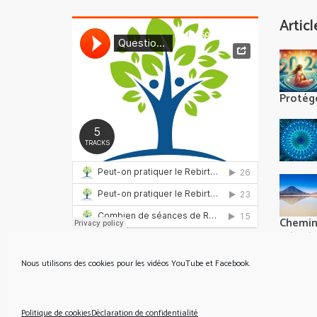
Artic
Protégé
Chemine
rebirth
Nous utilisons des cookies pour les vidéos YouTube et Facebook.
© Copyright 2026
Marthe Vertueux
|
Informations
Politique de cookies
Déclaration de confidentialité