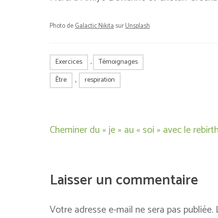
Photo de
Galactic Nikita
sur
Unsplash
Exercices
,
Témoignages
,
Être
respiration
Navigation
Cheminer du « je » au « soi » avec le rebirt
de
l’article
Laisser un commentaire
Votre adresse e-mail ne sera pas publiée.