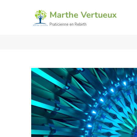
Aller
au
Marthe Vertueux
contenu
Praticienne en Rebirth
(Pressez
Entrée)